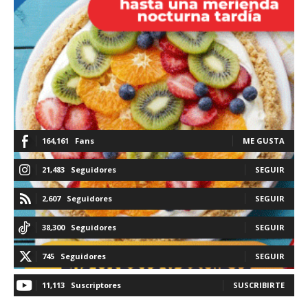
164,161
Fans
ME GUSTA
21,483
Seguidores
SEGUIR
2,607
Seguidores
SEGUIR
38,300
Seguidores
SEGUIR
745
Seguidores
SEGUIR
11,113
Suscriptores
SUSCRIBIRTE