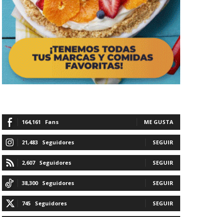
164,161
Fans
ME GUSTA
21,483
Seguidores
SEGUIR
2,607
Seguidores
SEGUIR
38,300
Seguidores
SEGUIR
745
Seguidores
SEGUIR