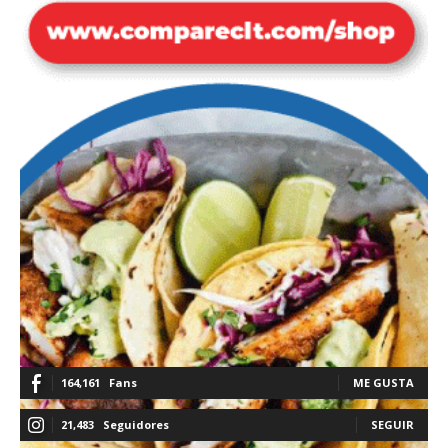
164,161
Fans
ME GUSTA
21,483
Seguidores
SEGUIR