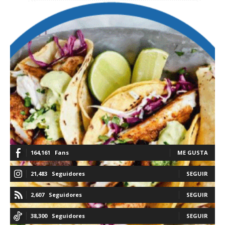
164,161
Fans
ME GUSTA
21,483
Seguidores
SEGUIR
2,607
Seguidores
SEGUIR
38,300
Seguidores
SEGUIR