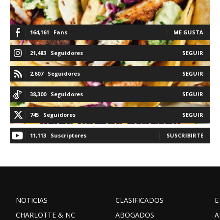
164,161
Fans
ME GUSTA
21,483
Seguidores
SEGUIR
2,607
Seguidores
SEGUIR
38,300
Seguidores
SEGUIR
745
Seguidores
SEGUIR
11,113
Suscriptores
SUSCRIBIRTE
NOTICIAS
CLASIFICADOS
E
CHARLOTTE & NC
ABOGADOS
A