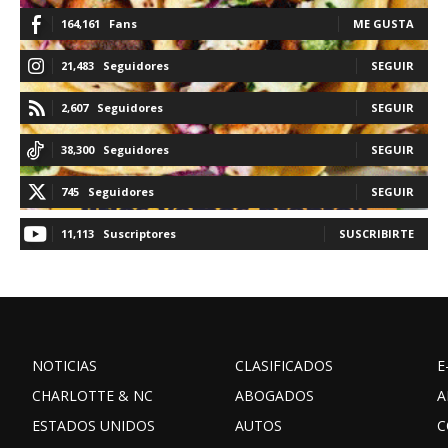
164,161
Fans
ME GUSTA
21,483
Seguidores
SEGUIR
2,607
Seguidores
SEGUIR
38,300
Seguidores
SEGUIR
745
Seguidores
SEGUIR
11,113
Suscriptores
SUSCRIBIRTE
NOTICIAS
CLASIFICADOS
E
CHARLOTTE & NC
ABOGADOS
A
ESTADOS UNIDOS
AUTOS
C