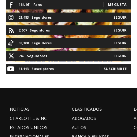
164,161
Fans
ME GUSTA
21,483
Seguidores
SEGUIR
2,607
Seguidores
SEGUIR
38,300
Seguidores
SEGUIR
745
Seguidores
SEGUIR
11,113
Suscriptores
SUSCRIBIRTE
NOTICIAS
CLASIFICADOS
E
CHARLOTTE & NC
ABOGADOS
A
ESTADOS UNIDOS
AUTOS
C
INTERNACIONALES
BANCA Y FINAZAS