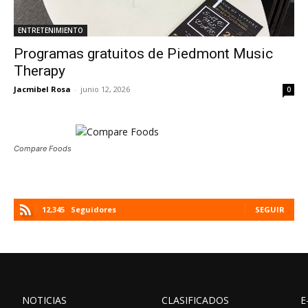
ENTRETENIMIENTO
Programas gratuitos de Piedmont Music
Therapy
Jacmibel Rosa
-
junio 12, 2026
0
Compare Foods
12,345
Seguidores
SEGUIR
NOTICIAS
CLASIFICADOS
E