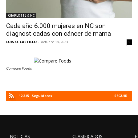
CHARLOTTE & NC
Cada año 6.000 mujeres en NC son
diagnosticadas con cáncer de mama
LUIS O. CASTILLO
-
octubre 18, 2023
0
Compare Foods
12,345
Seguidores
SEGUIR
NOTICIAS
CLASIFICADOS
E