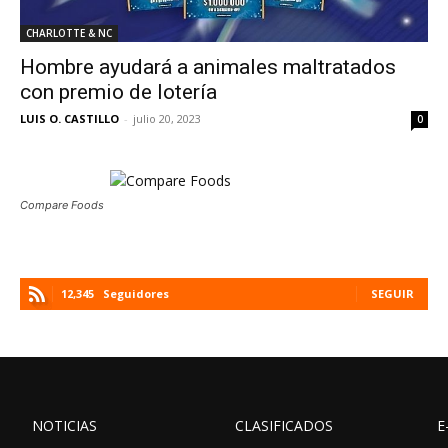
CHARLOTTE & NC
Hombre ayudará a animales maltratados
con premio de lotería
LUIS O. CASTILLO
-
julio 20, 2023
0
Compare Foods
12,345
Seguidores
SEGUIR
NOTICIAS
CLASIFICADOS
E