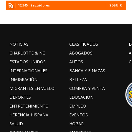
12,345
Seguidores
SEGUIR
NOTICIAS
CLASIFICADOS
E
CHARLOTTE & NC
ABOGADOS
A
ESTADOS UNIDOS
AUTOS
C
INTERNACIONALES
BANCA Y FINAZAS
INMIGRACIÓN
BELLEZA
MIGRANTES EN VUELO
COMPRA Y VENTA
DEPORTES
EDUCACIÓN
ENTRETENIMIENTO
EMPLEO
HERENCIA HISPANA
EVENTOS
SALUD
HOGAR