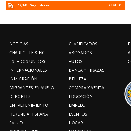
12,345
Seguidores
SEGUIR
NOTICIAS
CLASIFICADOS
E
CHARLOTTE & NC
ABOGADOS
A
ESTADOS UNIDOS
AUTOS
C
INTERNACIONALES
BANCA Y FINAZAS
INMIGRACIÓN
BELLEZA
MIGRANTES EN VUELO
COMPRA Y VENTA
DEPORTES
EDUCACIÓN
ENTRETENIMIENTO
EMPLEO
HERENCIA HISPANA
EVENTOS
SALUD
HOGAR