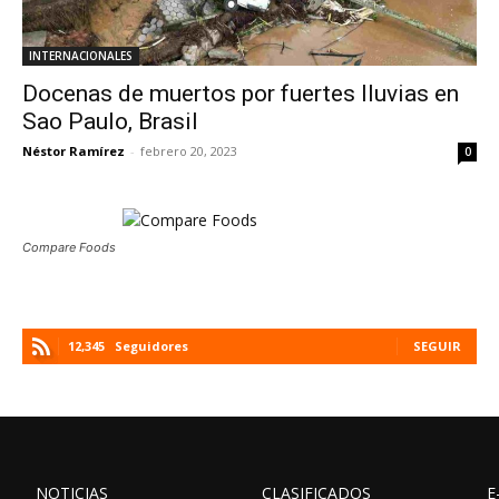
INTERNACIONALES
Docenas de muertos por fuertes lluvias en
Sao Paulo, Brasil
Néstor Ramírez
-
febrero 20, 2023
0
Compare Foods
12,345
Seguidores
SEGUIR
NOTICIAS
CLASIFICADOS
E