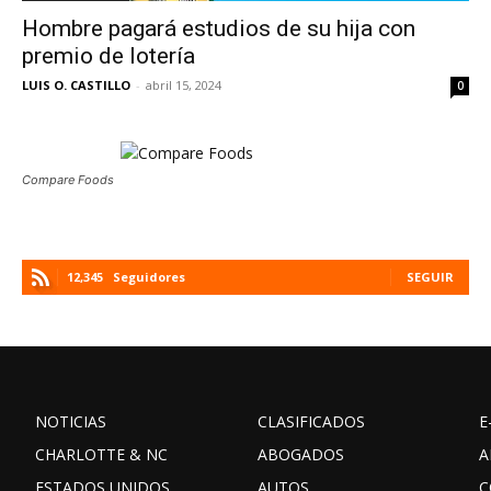
Hombre pagará estudios de su hija con
premio de lotería
LUIS O. CASTILLO
-
abril 15, 2024
0
Compare Foods
12,345
Seguidores
SEGUIR
NOTICIAS
CLASIFICADOS
E
CHARLOTTE & NC
ABOGADOS
A
ESTADOS UNIDOS
AUTOS
C