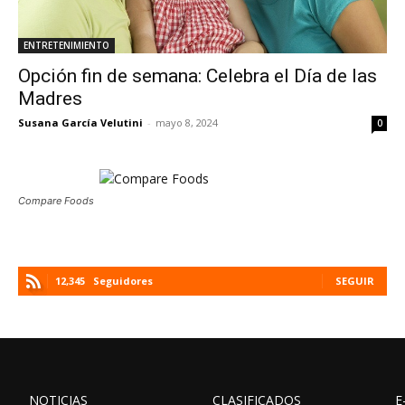
ENTRETENIMIENTO
Opción fin de semana: Celebra el Día de las
Madres
Susana García Velutini
-
mayo 8, 2024
0
Compare Foods
12,345
Seguidores
SEGUIR
NOTICIAS
CLASIFICADOS
E