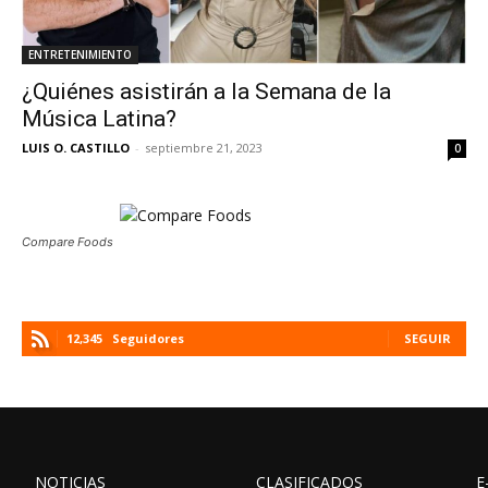
ENTRETENIMIENTO
¿Quiénes asistirán a la Semana de la
Música Latina?
LUIS O. CASTILLO
-
septiembre 21, 2023
0
Compare Foods
12,345
Seguidores
SEGUIR
NOTICIAS
CLASIFICADOS
E