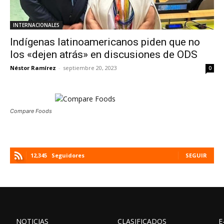
INTERNACIONALES
Indígenas latinoamericanos piden que no
los «dejen atrás» en discusiones de ODS
Néstor Ramírez
-
septiembre 20, 2023
0
Compare Foods
12,345
Seguidores
SEGUIR
NOTICIAS
CLASIFICADOS
E