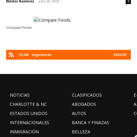
Néstor Ramírez
-
julio 20, 2023
0
Compare Foods
12,345
Seguidores
SEGUIR
NOTICIAS
CLASIFICADOS
E
CHARLOTTE & NC
ABOGADOS
A
ESTADOS UNIDOS
AUTOS
C
INTERNACIONALES
BANCA Y FINAZAS
INMIGRACIÓN
BELLEZA