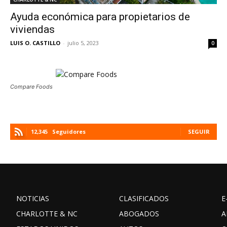
Ayuda económica para propietarios de
viviendas
LUIS O. CASTILLO
-
julio 5, 2023
0
Compare Foods
12,345
Seguidores
SEGUIR
NOTICIAS
CLASIFICADOS
E
CHARLOTTE & NC
ABOGADOS
A