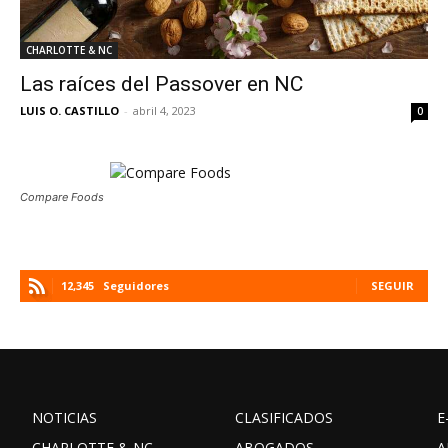
CHARLOTTE & NC
Las raíces del Passover en NC
LUIS O. CASTILLO
-
abril 4, 2023
0
Compare Foods
12,345
Seguidores
SEGUIR
NOTICIAS
CLASIFICADOS
E
CHARLOTTE & NC
ABOGADOS
A