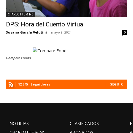
CHARLOTTE & NC
DPS: Hora del Cuento Virtual
Susana García Velutini
-
mayo 9, 2024
0
Compare Foods
12,345
Seguidores
SEGUIR
NOTICIAS
CLASIFICADOS
E
CHARLOTTE & NC
ABOGADOS
A