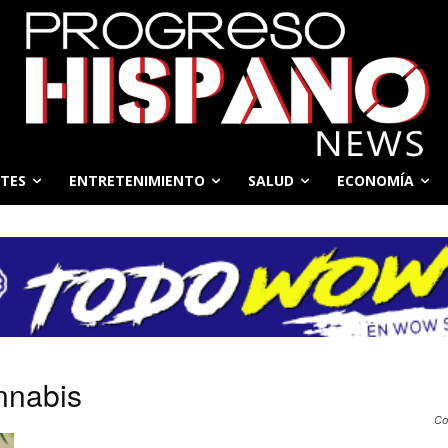
TES
ENTRETENIMIENTO
SALUD
ECONOMÍA
nnabis
Co