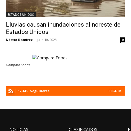
ESTADOS UNIDOS
Lluvias causan inundaciones al noreste de
Estados Unidos
Néstor Ramírez
-
julio 10, 2023
0
Compare Foods
12,345
Seguidores
SEGUIR
NOTICIAS
CLASIFICADOS
E