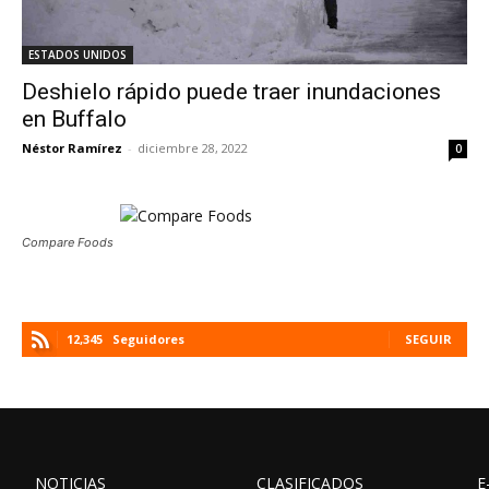
ESTADOS UNIDOS
Deshielo rápido puede traer inundaciones
en Buffalo
Néstor Ramírez
-
diciembre 28, 2022
0
Compare Foods
12,345
Seguidores
SEGUIR
NOTICIAS
CLASIFICADOS
E