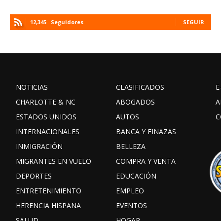
12,345
Seguidores
SEGUIR
NOTICIAS
CLASIFICADOS
E
CHARLOTTE & NC
ABOGADOS
A
ESTADOS UNIDOS
AUTOS
C
INTERNACIONALES
BANCA Y FINAZAS
INMIGRACIÓN
BELLEZA
MIGRANTES EN VUELO
COMPRA Y VENTA
DEPORTES
EDUCACIÓN
ENTRETENIMIENTO
EMPLEO
HERENCIA HISPANA
EVENTOS
SALUD
HOGAR