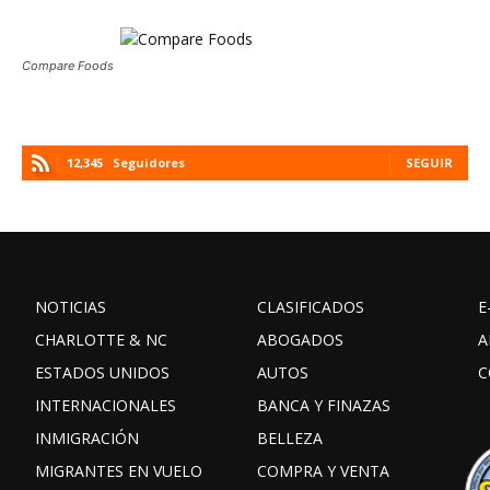
Compare Foods
12,345
Seguidores
SEGUIR
NOTICIAS
CLASIFICADOS
E
CHARLOTTE & NC
ABOGADOS
A
ESTADOS UNIDOS
AUTOS
C
INTERNACIONALES
BANCA Y FINAZAS
INMIGRACIÓN
BELLEZA
MIGRANTES EN VUELO
COMPRA Y VENTA