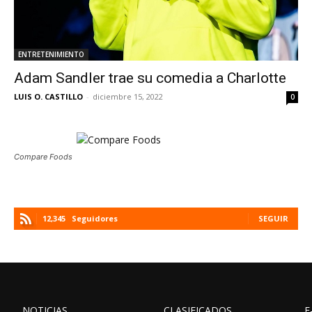
ENTRETENIMIENTO
Adam Sandler trae su comedia a Charlotte
LUIS O. CASTILLO
-
diciembre 15, 2022
0
Compare Foods
12,345
Seguidores
SEGUIR
NOTICIAS
CLASIFICADOS
E