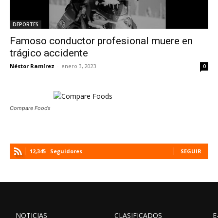
DEPORTES
Famoso conductor profesional muere en
trágico accidente
Néstor Ramírez
-
enero 3, 2023
0
Compare Foods
12,345
Seguidores
SEGUIR
NOTICIAS
CLASIFICADOS
E