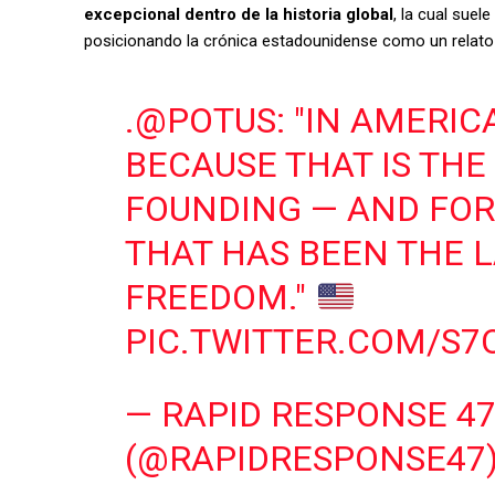
excepcional dentro de la historia global
, la cual suel
posicionando la crónica estadounidense como un relato de
.
@POTUS
: "IN AMERI
BECAUSE THAT IS TH
FOUNDING — AND FOR
THAT HAS BEEN THE 
FREEDOM."
PIC.TWITTER.COM/S
— RAPID RESPONSE 4
(@RAPIDRESPONSE47