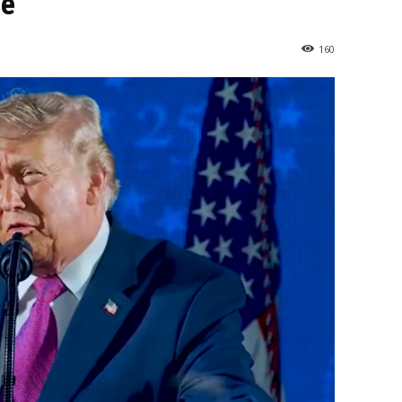
re
160