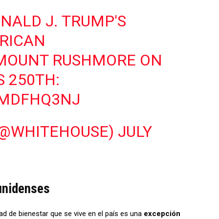
NALD J. TRUMP'S
ERICAN
 MOUNT RUSHMORE ON
S 250TH:
DMDFHQ3NJ
(@WHITEHOUSE)
JULY
dounidenses
ad de bienestar que se vive en el país es una
excepción