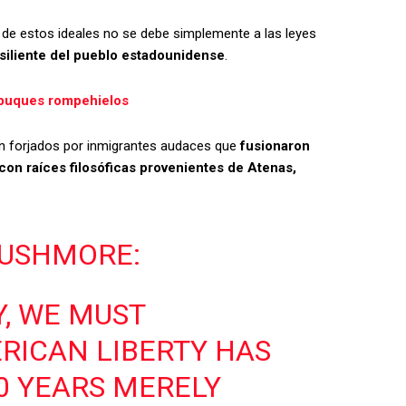
a de estos ideales no se debe simplemente a las leyes
resiliente del pueblo estadounidense
.
s buques rompehielos
on forjados por inmigrantes audaces que
fusionaron
con raíces filosóficas provenientes de Atenas,
USHMORE:
Y, WE MUST
RICAN LIBERTY HAS
0 YEARS MERELY