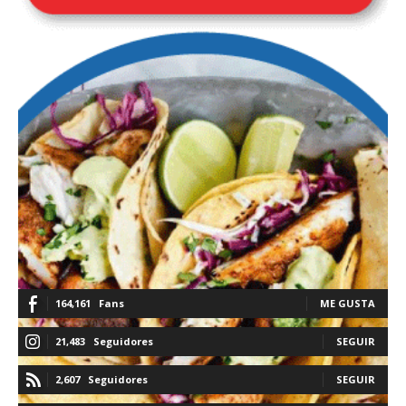
164,161
Fans
ME GUSTA
21,483
Seguidores
SEGUIR
2,607
Seguidores
SEGUIR