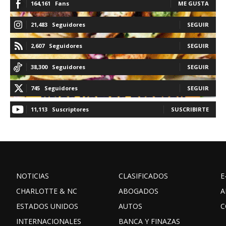
164,161
Fans
ME GUSTA
21,483
Seguidores
SEGUIR
2,607
Seguidores
SEGUIR
38,300
Seguidores
SEGUIR
745
Seguidores
SEGUIR
11,113
Suscriptores
SUSCRIBIRTE
NOTICIAS
CLASIFICADOS
E
CHARLOTTE & NC
ABOGADOS
A
ESTADOS UNIDOS
AUTOS
C
INTERNACIONALES
BANCA Y FINAZAS