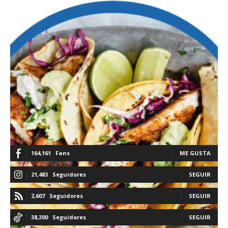
164,161
Fans
ME GUSTA
21,483
Seguidores
SEGUIR
2,607
Seguidores
SEGUIR
38,300
Seguidores
SEGUIR