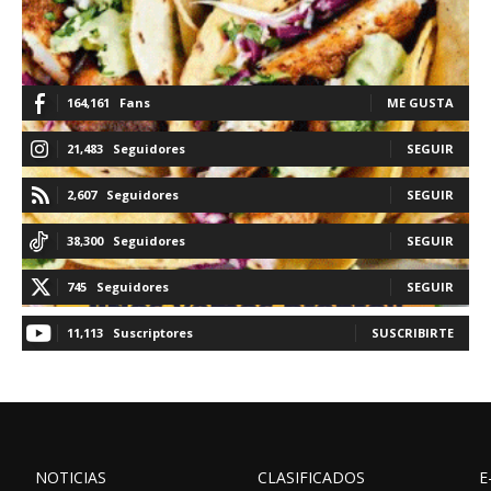
164,161
Fans
ME GUSTA
21,483
Seguidores
SEGUIR
2,607
Seguidores
SEGUIR
38,300
Seguidores
SEGUIR
745
Seguidores
SEGUIR
11,113
Suscriptores
SUSCRIBIRTE
NOTICIAS
CLASIFICADOS
E