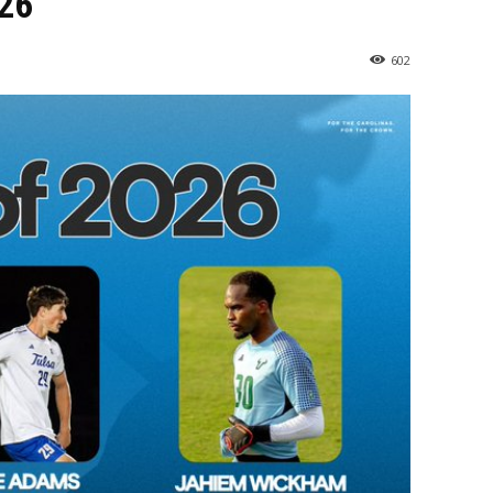
026
602