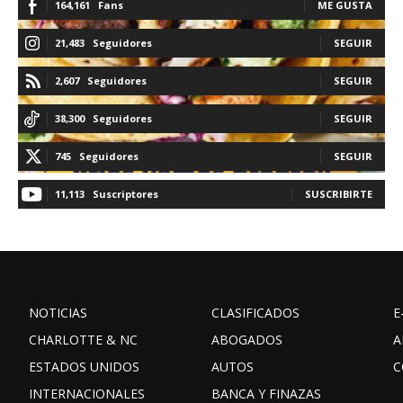
164,161
Fans
ME GUSTA
21,483
Seguidores
SEGUIR
2,607
Seguidores
SEGUIR
38,300
Seguidores
SEGUIR
745
Seguidores
SEGUIR
11,113
Suscriptores
SUSCRIBIRTE
NOTICIAS
CLASIFICADOS
E
CHARLOTTE & NC
ABOGADOS
A
ESTADOS UNIDOS
AUTOS
C
INTERNACIONALES
BANCA Y FINAZAS