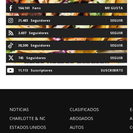
164,161
Fans
ME GUSTA
21,483
Seguidores
SEGUIR
2,607
Seguidores
SEGUIR
38,300
Seguidores
SEGUIR
745
Seguidores
SEGUIR
11,113
Suscriptores
SUSCRIBIRTE
NOTICIAS
CLASIFICADOS
E
CHARLOTTE & NC
ABOGADOS
A
ESTADOS UNIDOS
AUTOS
C