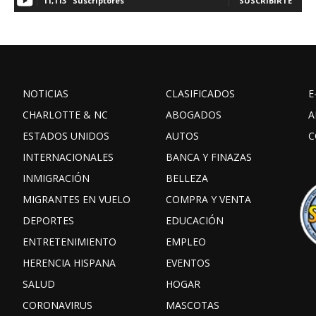
11,113
Suscriptores
SUSCRIBIRTE
NOTICIAS
CLASIFICADOS
E
CHARLOTTE & NC
ABOGADOS
A
ESTADOS UNIDOS
AUTOS
C
INTERNACIONALES
BANCA Y FINAZAS
INMIGRACIÓN
BELLEZA
MIGRANTES EN VUELO
COMPRA Y VENTA
DEPORTES
EDUCACIÓN
ENTRETENIMIENTO
EMPLEO
HERENCIA HISPANA
EVENTOS
SALUD
HOGAR
CORONAVIRUS
MASCOTAS