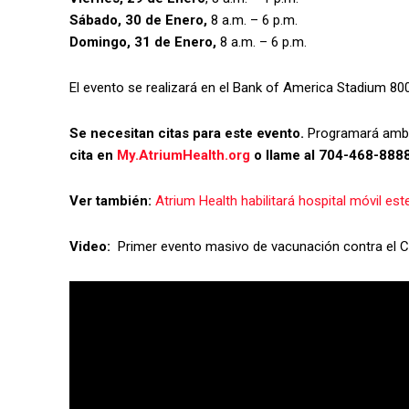
Sábado, 30 de Enero,
8 a.m. – 6 p.m.
Domingo, 31 de Enero,
8 a.m. – 6 p.m.
El evento se realizará en el Bank of America Stadium 800
Se necesitan citas para este evento.
Programará ambas
cita en
My.AtriumHealth.org
o llame al 704-468-8888
Ver también:
Atrium Health habilitará hospital móvil est
Video:
Primer evento masivo de vacunación contra el 