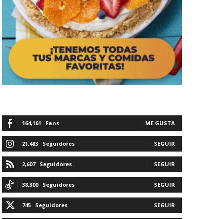
164,161
Fans
ME GUSTA
21,483
Seguidores
SEGUIR
2,607
Seguidores
SEGUIR
38,300
Seguidores
SEGUIR
745
Seguidores
SEGUIR