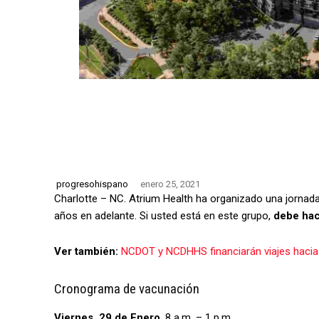
progresohispano
enero 25, 2021
Charlotte – NC. Atrium Health ha organizado una jornad
años en adelante. Si usted está en este grupo,
debe hace
Ver también:
NCDOT y NCDHHS financiarán viajes haci
Cronograma de vacunación
Viernes, 29 de Enero
, 8 a.m. – 1 p.m.