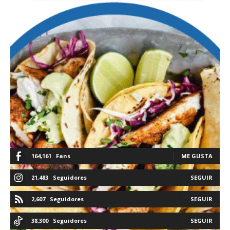
164,161
Fans
ME GUSTA
21,483
Seguidores
SEGUIR
2,607
Seguidores
SEGUIR
38,300
Seguidores
SEGUIR