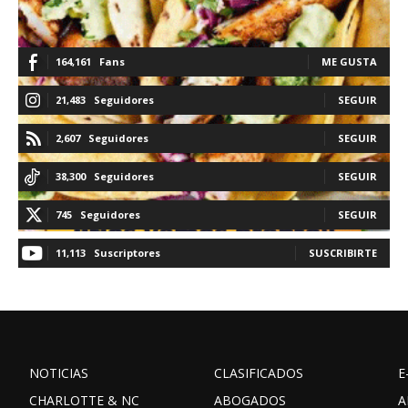
164,161
Fans
ME GUSTA
21,483
Seguidores
SEGUIR
2,607
Seguidores
SEGUIR
38,300
Seguidores
SEGUIR
745
Seguidores
SEGUIR
11,113
Suscriptores
SUSCRIBIRTE
NOTICIAS
CLASIFICADOS
E
CHARLOTTE & NC
ABOGADOS
A