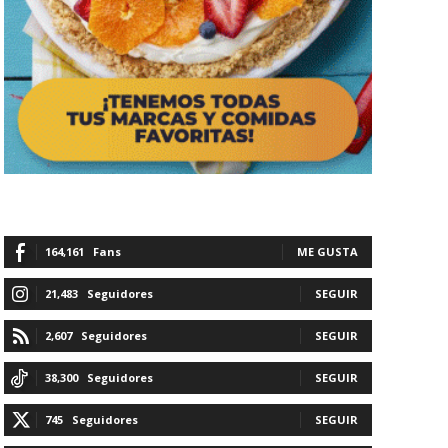
164,161
Fans
ME GUSTA
21,483
Seguidores
SEGUIR
2,607
Seguidores
SEGUIR
38,300
Seguidores
SEGUIR
745
Seguidores
SEGUIR